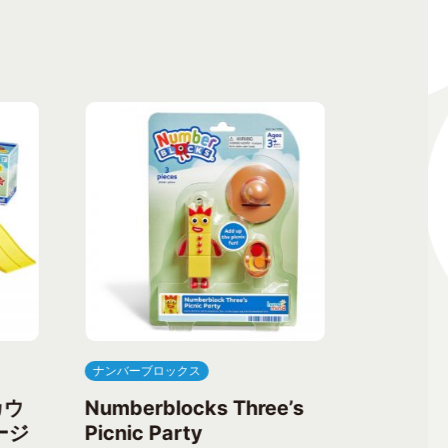
ナンバーブロックス
ナンバーブ
カウ
Numberblocks Three’s
Numberb
ージ
Picnic Party
Flower 