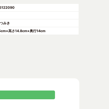
5122090
つみき
.5cm×高さ14.8cm×奥行14cm