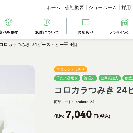
ホーム
|
会社概要
|
ショールーム
|
採用
商品を探す
私達について
お知らせ
オンラインショ
コロカラつみき 24ピース・ビー玉 4個
ブロック・つみき
手先の器用さ
論理力
空間認識力
創造
コロカラつみき 24
商品コード:
korokara_24
7,040
価格:
円(税込)