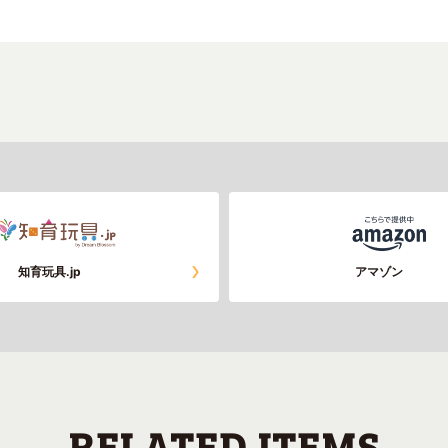
知育玩具.jp
アマゾン