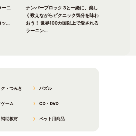
ラーニ
ナンバーブロック 3と一緒に、楽し
ナンバーブ
く数えながらピクニック気分を味わ
る楽しさが
ッ...
おう！ 世界100カ国以上で愛される
チャーへ出
ラーニン...
以上で愛...
ック・つみき
パズル
ドゲーム
CD・DVD
・補助教材
ペット用商品