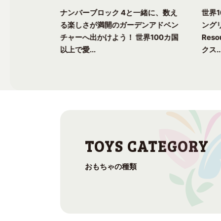
一緒に、楽し
ナンバーブロック 4と一緒に、数え
世界
ク気分を味わ
る楽しさが満開のガーデンアドベン
ングリ
上で愛される
チャーへ出かけよう！ 世界100カ国
Res
以上で愛...
クス..
おもちゃの種類