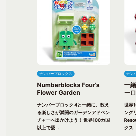
ナンバーブロックス
ナン
ree’s
Numberblocks Four’s
一
Flower Garden
ーロ
一緒に、楽し
ナンバーブロック 4と一緒に、数え
世界
ク気分を味わ
る楽しさが満開のガーデンアドベン
ングリ
上で愛される
チャーへ出かけよう！ 世界100カ国
Res
以上で愛...
クス..