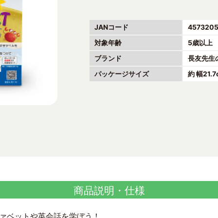
JANコード
457320
対象年齢
5歳以上
ブランド
長友先生
パッケージサイズ
約 幅21.
商品説明・仕様
ァベットや英会話を学ぼう！