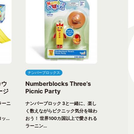
ナンバーブロックス
ナンバーブ
カウ
Numberblocks Three’s
Numberb
ージ
Picnic Party
Flower 
ラーニ
ナンバーブロック 3と一緒に、楽し
ナンバーブ
く数えながらピクニック気分を味わ
る楽しさが
ッ...
おう！ 世界100カ国以上で愛される
チャーへ出
ラーニン...
以上で愛...