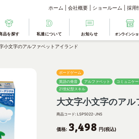
ホーム
|
会社概要
|
ショールーム
|
採用
商品を探す
私達について
お知らせ
オンラインショ
字小文字のアルファベットアイランド
ボードゲーム
英語の発音
アルファベット
コミュニケー
21世紀型スキル
大文字小文字のアル
商品コード:
LSP5022-JNS
3,498
価格:
円(税込)