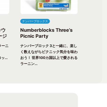
ナンバーブロックス
ナンバーブ
カウ
Numberblocks Three’s
Numberb
ージ
Picnic Party
Flower 
ラーニ
ナンバーブロック 3と一緒に、楽し
ナンバーブ
く数えながらピクニック気分を味わ
る楽しさが
ッ...
おう！ 世界100カ国以上で愛される
チャーへ出
ラーニン...
以上で愛...