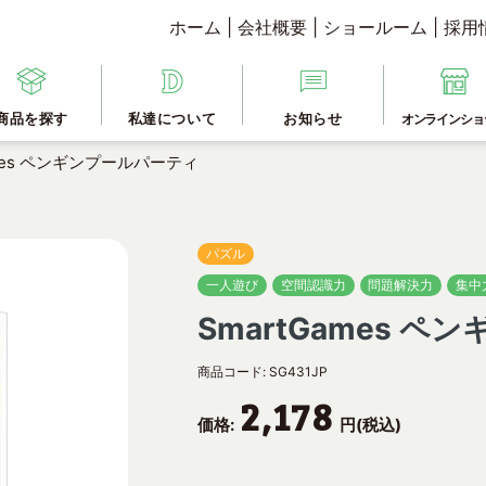
ホーム
|
会社概要
|
ショールーム
|
採用
商品を探す
私達について
お知らせ
オンラインショ
ames ペンギンプールパーティ
パズル
一人遊び
空間認識力
問題解決力
集中
SmartGames 
商品コード:
SG431JP
2,178
価格:
円(税込)