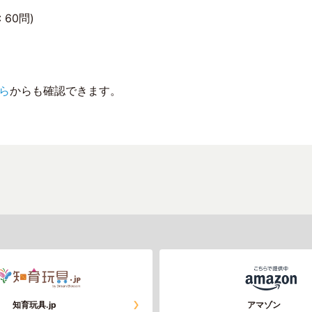
60問)
ら
からも確認できます。
知育玩具.jp
アマゾン