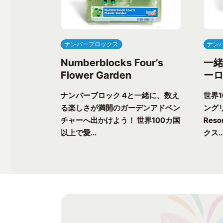
ナンバーブロックス
ナン
ree’s
Numberblocks Four’s
一
Flower Garden
ーロ
一緒に、楽し
ナンバーブロック 4と一緒に、数え
世界
ク気分を味わ
る楽しさが満開のガーデンアドベン
ングリ
上で愛される
チャーへ出かけよう！ 世界100カ国
Res
以上で愛...
クス..