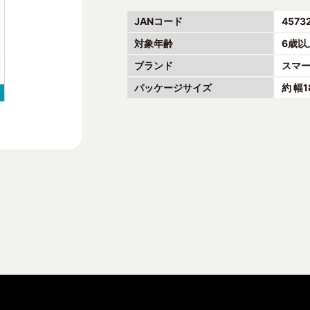
JANコード
4573
対象年齢
6歳以
ブランド
スマ
パッケージサイズ
約 幅