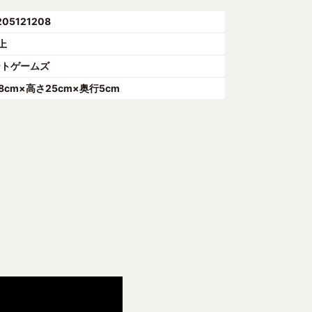
205121208
上
ートゲームズ
18cm×高さ25cm×奥行5cm