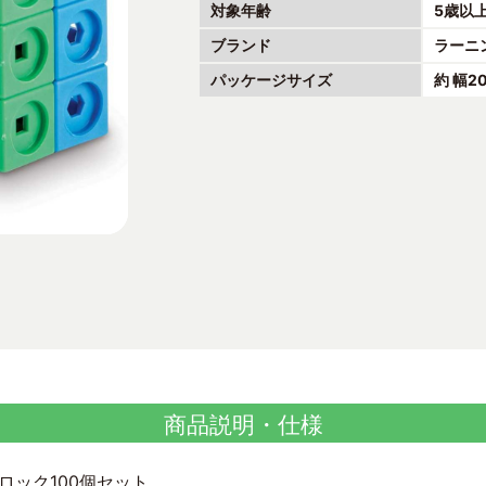
対象年齢
5歳以
ブランド
ラーニ
パッケージサイズ
約 幅2
商品説明・仕様
ロック100個セット。