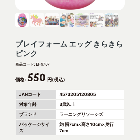
プレイフォーム エッグ きらきら
ピンク
商品コード:
EI-9767
550
価格:
円(税込)
JANコード
4573205120805
対象年齢
3歳以上
ブランド
ラーニングリソーシズ
パッケージサイ
約 幅7cm×高さ10cm×奥行
ズ
7cm