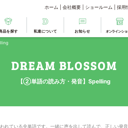
ホーム
|
会社概要
|
ショールーム
|
採用
商品を探す
私達について
お知らせ
オンラインショ
ing
【②単語の読み方・発音】Spelling
われている全単語です。一緒に声を出して読んで、正しい発音