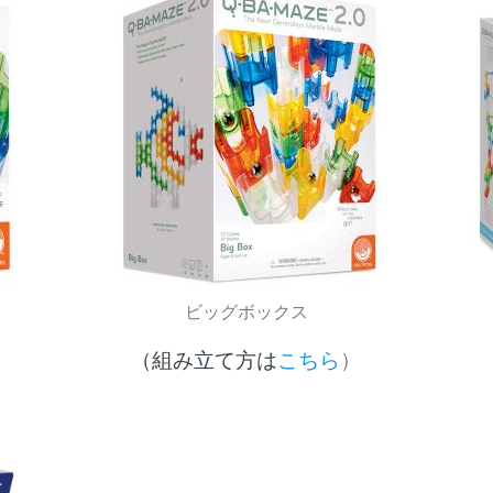
ビッグボックス
（組み立て方は
こ
ちら
）