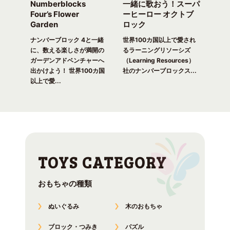
Numberblocks
一緒に歌おう！スーパ
ナ
arty
Four’s Flower
ーヒーロー オクトブ
カウ
Garden
ロック
ガ
一緒
ピク
ナンバーブロック 4と一緒
世界100カ国以上で愛され
世界
！ 世
に、数える楽しさが満開の
るラーニングリソーシズ
るラ
れる
ガーデンアドベンチャーへ
（Learning Resources）
(Lea
出かけよう！ 世界100カ国
社のナンバーブロックス...
のナ
以上で愛...
おもちゃの種類
ぬいぐるみ
木のおもちゃ
ブロック・つみき
パズル