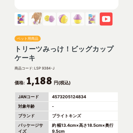
ペット用商品
トリーツみっけ！ビッグカップ
ケーキ
商品コード:
LSP 9384-J
1,188
価格:
円(税込)
JANコード
4573205124834
対象年齢
-
ブランド
ブライトキンズ
パッケージサ
約 幅13.4cm×高さ18.5cm×奥行
イズ
9.5cm