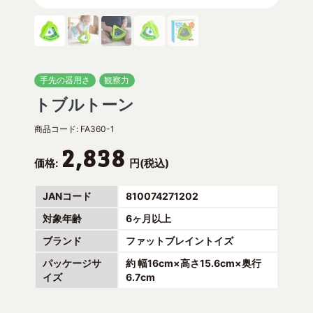
手先の器用さ
観察力
トブルトーン
商品コード:
FA360-1
2,838
価格:
円(税込)
JANコード
810074271202
対象年齢
6ヶ月以上
ブランド
ファットブレイントイズ
パッケージサ
約 幅16cm×高さ15.6cm×奥行
イズ
6.7cm