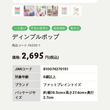
一人遊び
手先の器用さ
色彩感覚
集中力
ディンプルポップ
商品コード:
FA335-1
2,695
価格:
円(税込)
JANコード
810074270151
対象年齢
6歳以上
ブランド
ファットブレイントイズ
パッケージサ
約 幅19.5cm×高さ27.4cm×奥行
イズ
2.7cm