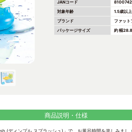
JANコード
8100742
対象年齢
1.5歳以
ブランド
ファット
パッケージサイズ
約 幅28.
商品説明・仕様
plash (ディンプル スプラッシュ)」で、お風呂時間を楽しみまし