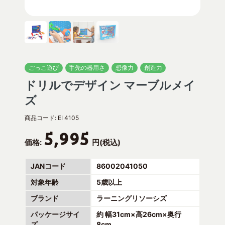
ごっこ遊び
手先の器用さ
想像力
創造力
ドリルでデザイン マーブルメイ
ズ
商品コード:
EI 4105
5,995
価格:
円(税込)
JANコード
86002041050
対象年齢
5歳以上
ブランド
ラーニングリソーシズ
パッケージサイ
約 幅31cm×高26cm×奥行
ズ
8cm