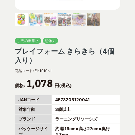
手先の器用さ
想像力
プレイフォーム きらきら（4個
入り）
商品コード:
EI-1910-J
1,078
価格:
円(税込)
JANコード
4573205120041
対象年齢
3歳以上
ブランド
ラーニングリソーシズ
パッケージサイ
約 幅19cm×高さ27cm×奥行
ズ
4.3cm