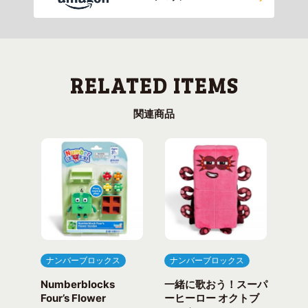
関連商品
ナンバーブロックス
ナンバーブロックス
ナ
Numberblocks
一緒に歌おう！スーパ
ナ
arty
Four’s Flower
ーヒーロー オクトブ
カウ