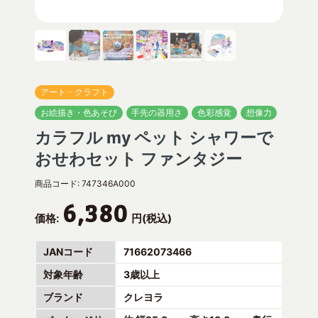
アート・クラフト
お絵描き・色あそび
手先の器用さ
色彩感覚
想像力
カラフル my ペット シャワーで
おせわセット ファンタジー
商品コード:
747346A000
6,380
価格:
円(税込)
JANコード
71662073466
対象年齢
3歳以上
ブランド
クレヨラ