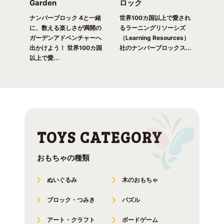
Garden
ロック
ガ
一緒
ピク
ナンバーブロック 4と一緒
世界100カ国以上で愛され
世界
！ 世
に、数える楽しさが満開の
るラーニングリソーシズ
るラ
れる
ガーデンアドベンチャーへ
（Learning Resources）
(Lea
出かけよう！ 世界100カ国
社のナンバーブロックス...
のナ
以上で愛...
おもちゃの種類
ぬいぐるみ
木のおもちゃ
ブロック・つみき
パズル
アート・クラフト
ボードゲーム