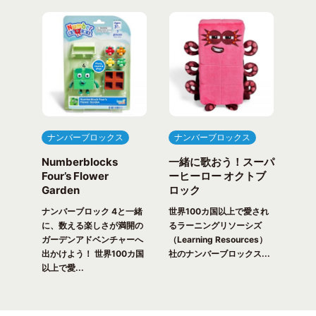
ナンバーブロックス
ナンバーブロックス
ナ
Numberblocks
一緒に歌おう！スーパ
ナ
arty
Four’s Flower
ーヒーロー オクトブ
カウ
Garden
ロック
ガ
一緒
ピク
ナンバーブロック 4と一緒
世界100カ国以上で愛され
世界
！ 世
に、数える楽しさが満開の
るラーニングリソーシズ
るラ
れる
ガーデンアドベンチャーへ
（Learning Resources）
(Lea
出かけよう！ 世界100カ国
社のナンバーブロックス...
のナ
以上で愛...