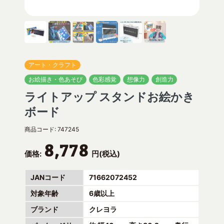
アート・クラフト
お絵描き・色あそび
色彩感覚
想像力
創造力
ライトアップ スタンドお絵かき
ボード
商品コード:
747245
8,778
価格:
円(税込)
JANコード
71662072452
対象年齢
6歳以上
ブランド
クレヨラ