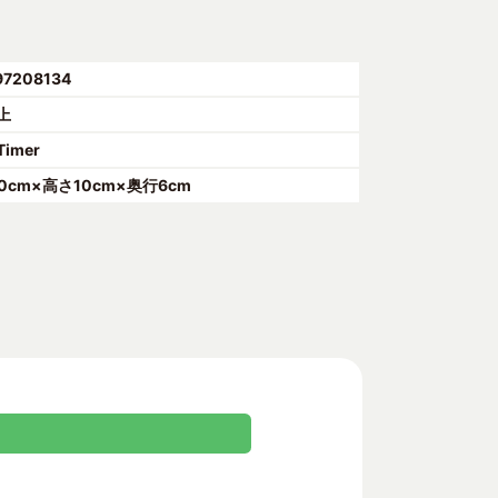
97208134
上
Timer
10cm×高さ10cm×奥行6cm