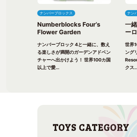
ナンバーブロックス
ナン
ree’s
Numberblocks Four’s
一
Flower Garden
ーロ
一緒に、楽し
ナンバーブロック 4と一緒に、数え
世界
ク気分を味わ
る楽しさが満開のガーデンアドベン
ングリ
上で愛される
チャーへ出かけよう！ 世界100カ国
Res
以上で愛...
クス..