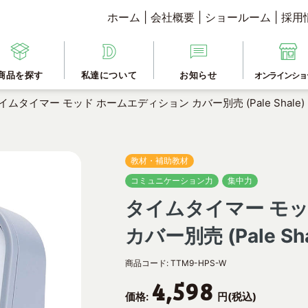
ホーム
|
会社概要
|
ショールーム
|
採用
商品を探す
私達について
お知らせ
オンラインショ
イムタイマー モッド ホームエディション カバー別売 (Pale Shale)
教材・補助教材
コミュニケーション力
集中力
タイムタイマー モ
カバー別売 (Pale Sha
商品コード:
TTM9-HPS-W
4,598
価格:
円(税込)