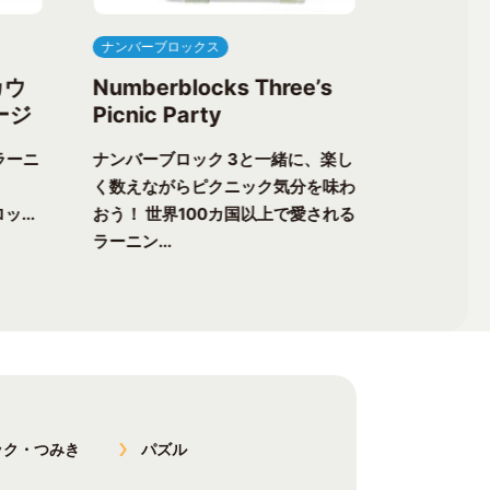
ナンバーブロックス
ナンバーブ
カウ
Numberblocks Three’s
Numberb
ージ
Picnic Party
Flower 
ラーニ
ナンバーブロック 3と一緒に、楽し
ナンバーブ
く数えながらピクニック気分を味わ
る楽しさが
ッ...
おう！ 世界100カ国以上で愛される
チャーへ出
ラーニン...
以上で愛...
ック・つみき
パズル