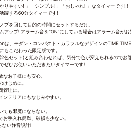
やすい! 」「シンプル! 」「おしゃれ! 」なタイマーです! !
活躍する60分タイマーです!
ノブを回して目的の時間にセットするだけ。
アップ! アラーム音を"ON"にしている場合はアラーム音が
e Editionは、モダン・コンパクト・カラフルなデザインのTIME T
にもこだわった限定版です。
(2色セット)と組み合わせれば、気分で色が変えられるのでお
でぜひお使いいただきたいタイマーです!
過敏なお子様にも安心。
間のけじめに。
間管理に。
のインテリアにもなじみやすい。
。
置いても邪魔にならない。
のでお手入れ簡単、破損も少ない。
らない静音設計!