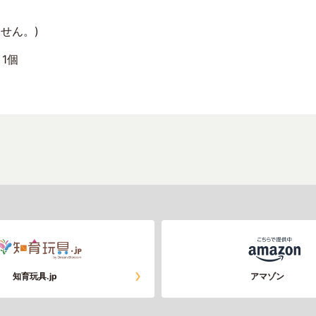
せん。)
1個
知育玩具.jp
アマゾン