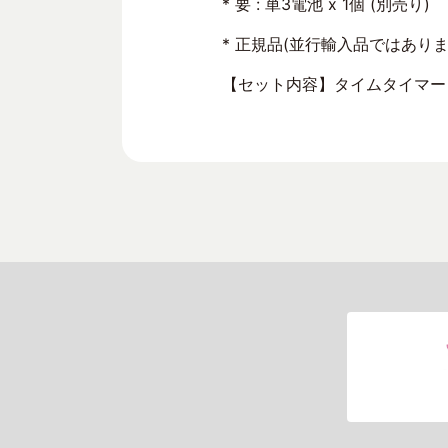
* 要 : 単3電池 x 1個 (別売り)
* 正規品(並行輸入品ではありま
【セット内容】タイムタイマー 