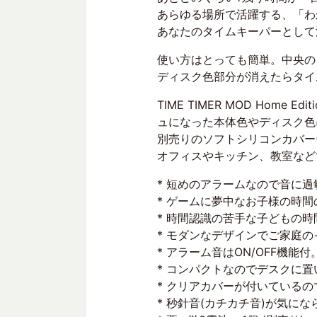
あらゆる場所で活躍する、「わかり
あなたのタイムキーパーとして
使い方はとっても簡単。中央の
ディスク色部分が消えたらタイム
TIME TIMER MOD Hom
ュになった本体色やディスク色
別売りのソフトシリコンカバー
オフィスやキッチン、教室など
* 短めのアラームなので音に
* ゲームに夢中なお子様の時
* 時間認識の苦手な子どもの時
* モダンなデザインでご家庭
* アラーム音はON/OFF機能付
* コンパクトなのでデスクに
* クリアカバーが付いている
* 秒針音(カチカチ音)が気にな