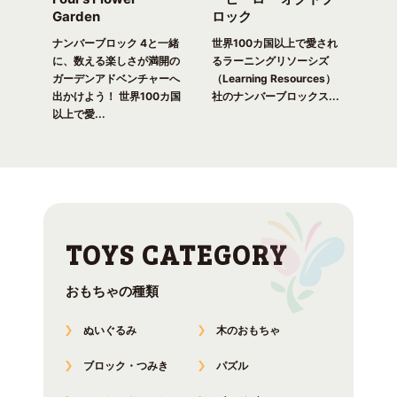
Garden
ロック
ガ
一緒
ピク
ナンバーブロック 4と一緒
世界100カ国以上で愛され
世界
！ 世
に、数える楽しさが満開の
るラーニングリソーシズ
るラ
れる
ガーデンアドベンチャーへ
（Learning Resources）
(Lea
出かけよう！ 世界100カ国
社のナンバーブロックス...
のナ
以上で愛...
おもちゃの種類
ぬいぐるみ
木のおもちゃ
ブロック・つみき
パズル