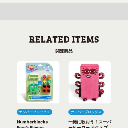
関連商品
ナンバーブロックス
ナンバーブロックス
ナ
Numberblocks
一緒に歌おう！スーパ
ナ
arty
Four’s Flower
ーヒーロー オクトブ
カウ