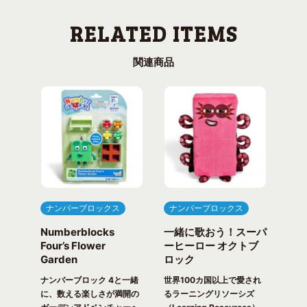
関連商品
ナンバーブロックス
ナンバーブロックス
ナ
Numberblocks
一緒に歌おう！スーパ
ナ
arty
Four’s Flower
ーヒーロー オクトブ
カウ
Garden
ロック
ガ
一緒
ピク
ナンバーブロック 4と一緒
世界100カ国以上で愛され
世界
！ 世
に、数える楽しさが満開の
るラーニングリソーシズ
るラ