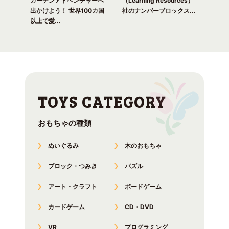
れる
ガーデンアドベンチャーへ
（Learning Resources）
(Lea
出かけよう！ 世界100カ国
社のナンバーブロックス...
のナ
以上で愛...
おもちゃの種類
ぬいぐるみ
木のおもちゃ
ブロック・つみき
パズル
アート・クラフト
ボードゲーム
カードゲーム
CD・DVD
VR
プログラミング