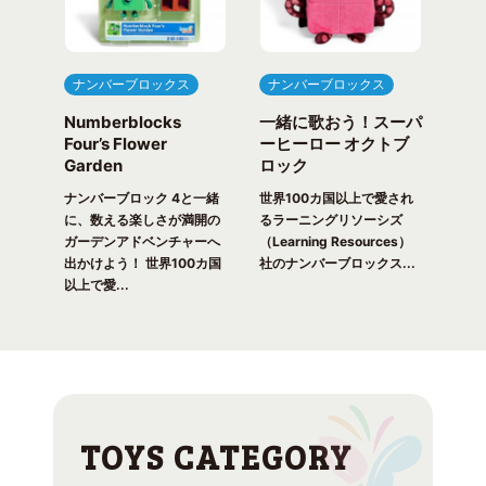
ナンバーブロックス
ナンバーブロックス
ナ
Numberblocks
一緒に歌おう！スーパ
ナ
arty
Four’s Flower
ーヒーロー オクトブ
カウ
Garden
ロック
ガ
一緒
ピク
ナンバーブロック 4と一緒
世界100カ国以上で愛され
世界
！ 世
に、数える楽しさが満開の
るラーニングリソーシズ
るラ
れる
ガーデンアドベンチャーへ
（Learning Resources）
(Lea
出かけよう！ 世界100カ国
社のナンバーブロックス...
のナ
以上で愛...