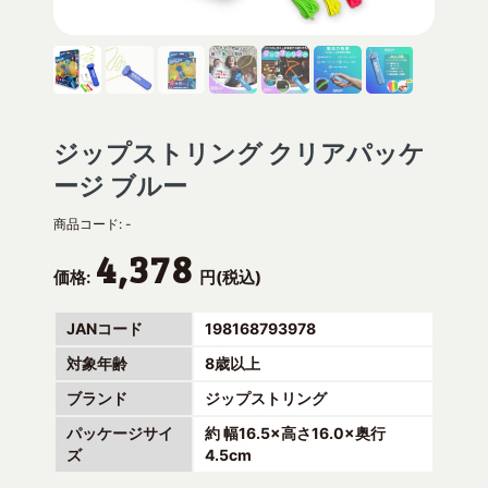
ジップストリング クリアパッケ
ージ ブルー
商品コード:
-
4,378
価格:
円(税込)
JANコード
198168793978
対象年齢
8歳以上
ブランド
ジップストリング
パッケージサイ
約 幅16.5×高さ16.0×奥行
ズ
4.5cm