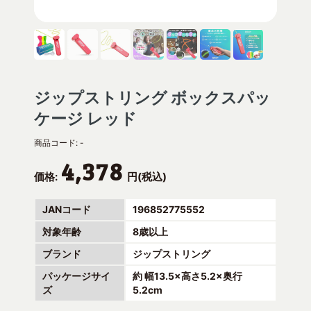
ジップストリング ボックスパッ
ケージ レッド
商品コード:
-
4,378
価格:
円(税込)
JANコード
196852775552
対象年齢
8歳以上
ブランド
ジップストリング
パッケージサイ
約 幅13.5×高さ5.2×奥行
ズ
5.2cm