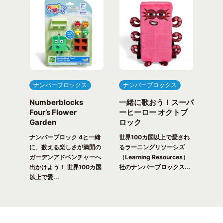
ナンバーブロックス
ナンバーブロックス
ナ
Numberblocks
一緒に歌おう！スーパ
ナ
arty
Four’s Flower
ーヒーロー オクトブ
カウ
Garden
ロック
ガ
一緒
ピク
ナンバーブロック 4と一緒
世界100カ国以上で愛され
世界
！ 世
に、数える楽しさが満開の
るラーニングリソーシズ
るラ
れる
ガーデンアドベンチャーへ
（Learning Resources）
(Lea
出かけよう！ 世界100カ国
社のナンバーブロックス...
のナ
以上で愛...