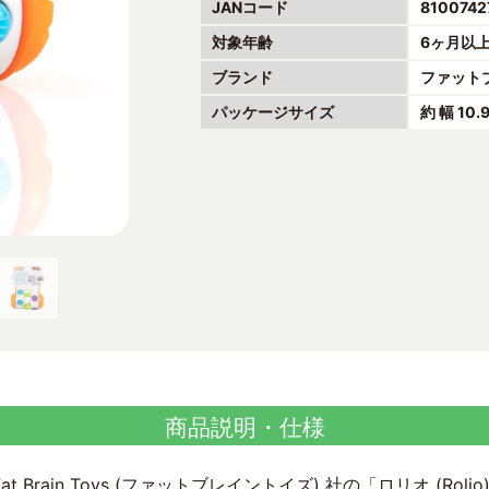
JANコード
8100742
対象年齢
6ヶ月以
ブランド
ファット
パッケージサイズ
約 幅 10.
商品説明・仕様
 Brain Toys (ファットブレイントイズ) 社の「ロリオ (R