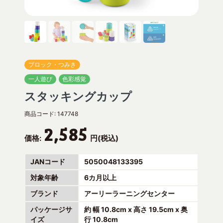
ブロック・つみき
一人遊び
色彩感覚
スタッキングカップ
商品コード:
147748
2,585
価格:
円(税込)
JANコード
5050048133395
対象年齢
6カ月以上
ブランド
アーリーラーニングセンター
パッケージサ
約 幅 10.8cm x 高さ 19.5cm x 奥
イズ
行 10.8cm