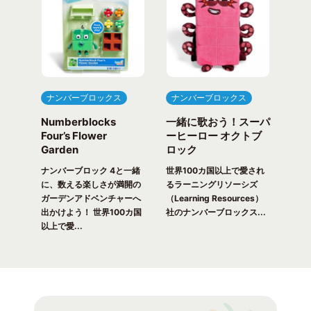
ナンバーブロックス
ナンバーブロックス
ナ
Numberblocks
一緒に歌おう！スーパ
ナ
arty
Four’s Flower
ーヒーロー オクトブ
カウ
Garden
ロック
ガ
一緒
ピク
ナンバーブロック 4と一緒
世界100カ国以上で愛され
世界
！ 世
に、数える楽しさが満開の
るラーニングリソーシズ
るラ
れる
ガーデンアドベンチャーへ
（Learning Resources）
(Lea
出かけよう！ 世界100カ国
社のナンバーブロックス...
のナ
以上で愛...