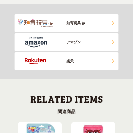
知育玩具.jp
アマゾン
楽天
関連商品