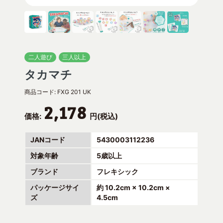
二人遊び
三人以上
タカマチ
商品コード:
FXG 201 UK
2,178
価格:
円(税込)
JANコード
5430003112236
対象年齢
5歳以上
ブランド
フレキシック
パッケージサイ
約 10.2cm × 10.2cm ×
ズ
4.5cm