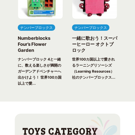
ナンバーブロックス
ナンバーブロックス
ナ
Numberblocks
一緒に歌おう！スーパ
ナ
arty
Four’s Flower
ーヒーロー オクトブ
カウ
Garden
ロック
ガ
一緒
ピク
ナンバーブロック 4と一緒
世界100カ国以上で愛され
世界
！ 世
に、数える楽しさが満開の
るラーニングリソーシズ
るラ
れる
ガーデンアドベンチャーへ
（Learning Resources）
(Lea
出かけよう！ 世界100カ国
社のナンバーブロックス...
のナ
以上で愛...