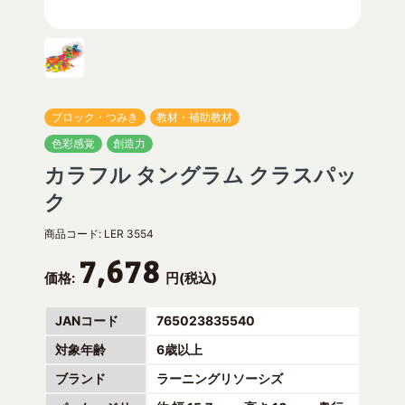
ブロック・つみき
教材・補助教材
色彩感覚
創造力
カラフル タングラム クラスパッ
ク
商品コード:
LER 3554
7,678
価格:
円(税込)
JANコード
765023835540
対象年齢
6歳以上
ブランド
ラーニングリソーシズ