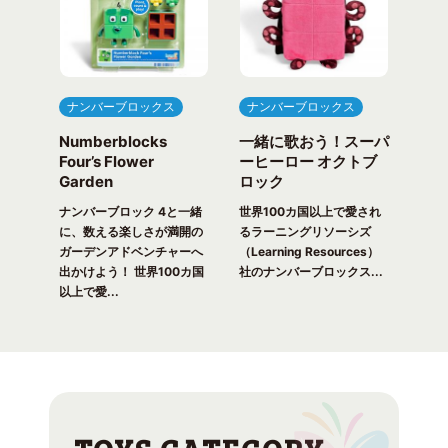
ナンバーブロックス
ナンバーブロックス
ナ
Numberblocks
一緒に歌おう！スーパ
ナ
arty
Four’s Flower
ーヒーロー オクトブ
カウ
Garden
ロック
ガ
一緒
ピク
ナンバーブロック 4と一緒
世界100カ国以上で愛され
世界
！ 世
に、数える楽しさが満開の
るラーニングリソーシズ
るラ
れる
ガーデンアドベンチャーへ
（Learning Resources）
(Lea
出かけよう！ 世界100カ国
社のナンバーブロックス...
のナ
以上で愛...