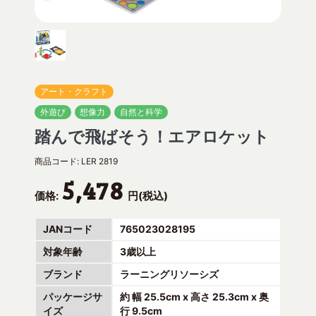
アート・クラフト
外遊び
想像力
自然と科学
踏んで飛ばそう！エアロケット
商品コード:
LER 2819
5,478
価格:
円(税込)
JANコード
765023028195
対象年齢
3歳以上
ブランド
ラーニングリソーシズ
パッケージサ
約 幅 25.5cm x 高さ 25.3cm x 奥
イズ
行 9.5cm