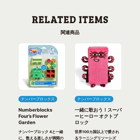
関連商品
ナンバーブロックス
ナンバーブロックス
ナ
Numberblocks
一緒に歌おう！スーパ
ナ
arty
Four’s Flower
ーヒーロー オクトブ
カウ
Garden
ロック
ガ
一緒
ピク
ナンバーブロック 4と一緒
世界100カ国以上で愛され
世界
！ 世
に、数える楽しさが満開の
るラーニングリソーシズ
るラ