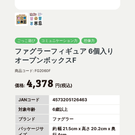
ごっこ遊び
コミュニケーション力
想像力
ファグラーフィギュア 6個入り
オープンボックスF
商品コード:
FG2060F
4,378
価格:
円(税込)
JANコード
4573205126463
対象年齢
6歳以上
ブランド
ファグラー
パッケージサ
約 幅 21.5cm x 高さ 20.2cm x 奥
イズ
行 4cm