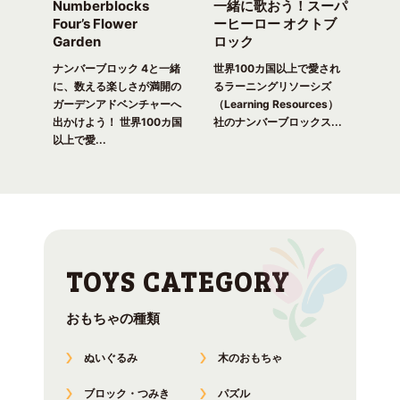
Numberblocks
一緒に歌おう！スーパ
ナ
arty
Four’s Flower
ーヒーロー オクトブ
カウ
Garden
ロック
ガ
一緒
ピク
ナンバーブロック 4と一緒
世界100カ国以上で愛され
世界
！ 世
に、数える楽しさが満開の
るラーニングリソーシズ
るラ
れる
ガーデンアドベンチャーへ
（Learning Resources）
(Lea
出かけよう！ 世界100カ国
社のナンバーブロックス...
のナ
以上で愛...
おもちゃの種類
ぬいぐるみ
木のおもちゃ
ブロック・つみき
パズル