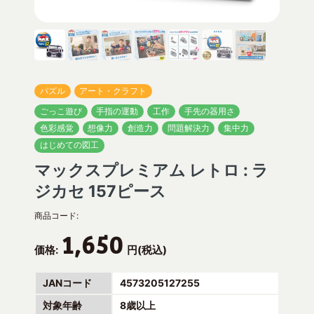
パズル
アート・クラフト
ごっこ遊び
手指の運動
工作
手先の器用さ
色彩感覚
想像力
創造力
問題解決力
集中力
はじめての図工
マックスプレミアム レトロ : ラ
ジカセ 157ピース
商品コード:
1,650
価格:
円(税込)
JANコード
4573205127255
対象年齢
8歳以上