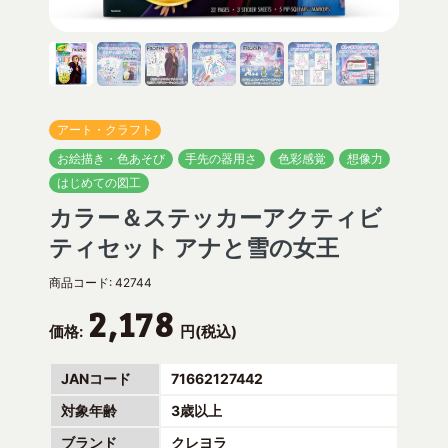
アート・クラフト
お絵描き・色あそび
手先の器用さ
色彩感覚
想像力
はじめての図工
カラー＆ステッカーアクティビ
ティセット アナと雪の女王
商品コード:
42744
2,178
価格:
円(税込)
JANコード
71662127442
対象年齢
3歳以上
ブランド
クレヨラ