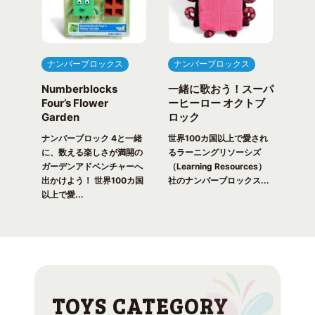
ナンバーブロックス
ナンバーブロックス
ナ
Numberblocks
一緒に歌おう！スーパ
ナ
arty
Four’s Flower
ーヒーロー オクトブ
カウ
Garden
ロック
ガ
一緒
ピク
ナンバーブロック 4と一緒
世界100カ国以上で愛され
世界
！ 世
に、数える楽しさが満開の
るラーニングリソーシズ
るラ
れる
ガーデンアドベンチャーへ
（Learning Resources）
(Lea
出かけよう！ 世界100カ国
社のナンバーブロックス...
のナ
以上で愛...