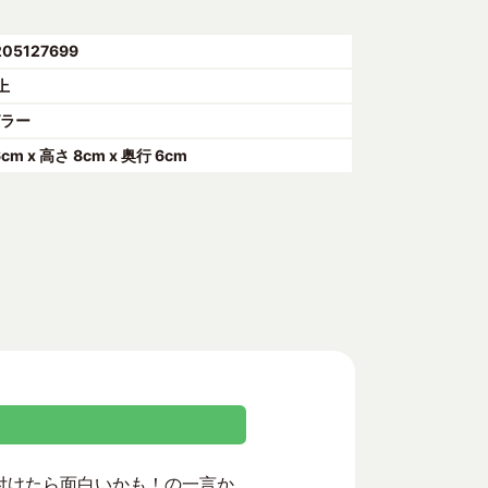
205127699
上
グラー
6cm x 高さ 8cm x 奥行 6cm
を付けたら面白いかも！の一言か