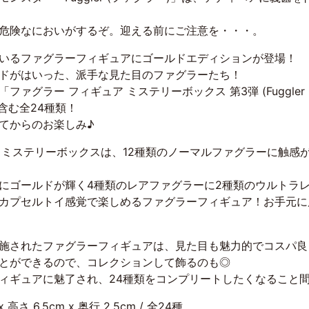
危険なにおいがするぞ。迎える前にご注意を・・・。
いるファグラーフィギュアにゴールドエディションが登場！
ドがはいった、派手な見た目のファグラーたち！
 フィギュア ミステリーボックス 第3弾 (Fuggler Collectib
を含む全24種類！
てからのお楽しみ♪
ア ミステリーボックスは、12種類のノーマルファグラーに触感
にゴールドが輝く4種類のレアファグラーに2種類のウルトラ
カプセルトイ感覚で楽しめるファグラーフィギュア！お手元に
施されたファグラーフィギュアは、見た目も魅力的でコスパ良
とができるので、コレクションして飾るのも◎
ィギュアに魅了され、24種類をコンプリートしたくなること
 高さ 6.5cm x 奥行 2.5cm / 全24種