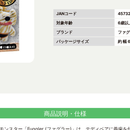
JANコード
4573
対象年齢
6歳以
ブランド
ファ
パッケージサイズ
約 幅 
商品説明・仕様
ンスター「Fuggler (ファグラー)」は、テディベアに義歯