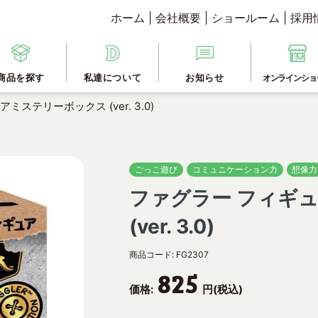
ホーム
|
会社概要
|
ショールーム
|
採用
商品を探す
私達について
お知らせ
オンラインショ
ステリーボックス (ver. 3.0)
ごっこ遊び
コミュニケーション力
想像力
ファグラー フィギ
(ver. 3.0)
商品コード:
FG2307
825
価格:
円(税込)