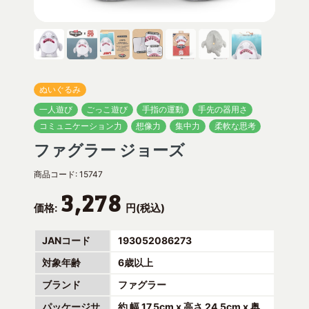
ぬいぐるみ
一人遊び
ごっこ遊び
手指の運動
手先の器用さ
コミュニケーション力
想像力
集中力
柔軟な思考
ファグラー ジョーズ
商品コード:
15747
3,278
価格:
円(税込)
JANコード
193052086273
対象年齢
6歳以上
ブランド
ファグラー
パッケージサ
約 幅 17.5cm x 高さ 24.5cm x 奥