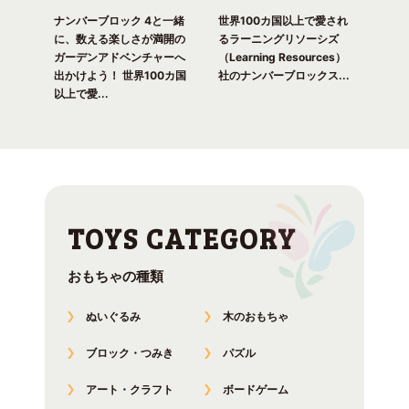
一緒
ピク
ナンバーブロック 4と一緒
世界100カ国以上で愛され
世界
！ 世
に、数える楽しさが満開の
るラーニングリソーシズ
るラ
れる
ガーデンアドベンチャーへ
（Learning Resources）
(Lea
出かけよう！ 世界100カ国
社のナンバーブロックス...
のナ
以上で愛...
おもちゃの種類
ぬいぐるみ
木のおもちゃ
ブロック・つみき
パズル
アート・クラフト
ボードゲーム