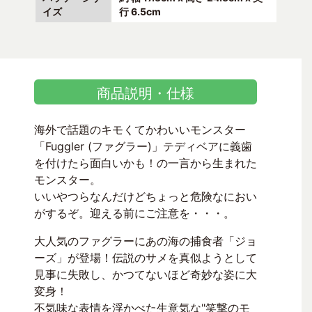
イズ
行 6.5cm
商品説明・仕様
海外で話題のキモくてかわいいモンスター
「Fuggler (ファグラー)」テディベアに義歯
を付けたら面白いかも！の一言から生まれた
モンスター。
いいやつらなんだけどちょっと危険なにおい
がするぞ。迎える前にご注意を・・・。
大人気のファグラーにあの海の捕食者「ジョ
ーズ」が登場！伝説のサメを真似ようとして
見事に失敗し、かつてないほど奇妙な姿に大
変身！
不気味な表情を浮かべた生意気な"笑撃のモ