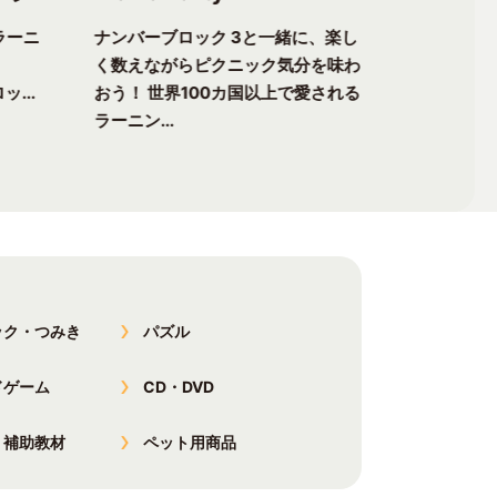
ラーニ
ナンバーブロック 3と一緒に、楽し
ナンバーブ
く数えながらピクニック気分を味わ
る楽しさが
ッ...
おう！ 世界100カ国以上で愛される
チャーへ出
ラーニン...
以上で愛...
ック・つみき
パズル
ドゲーム
CD・DVD
・補助教材
ペット用商品