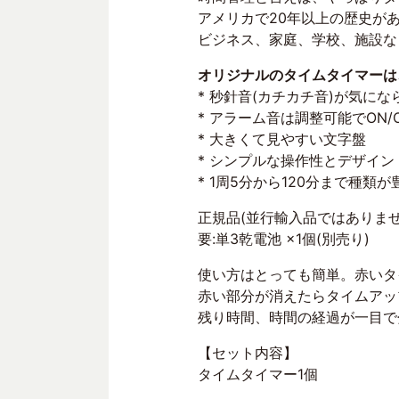
アメリカで20年以上の歴史が
ビジネス、家庭、学校、施設な
オリジナルのタイムタイマーは
* 秒針音(カチカチ音)が気に
* アラーム音は調整可能でON/
* 大きくて見やすい文字盤
* シンプルな操作性とデザイン
* 1周5分から120分まで種類が
正規品(並行輸入品ではありませ
要:単3乾電池 ×1個(別売り)
使い方はとっても簡単。赤いタ
赤い部分が消えたらタイムアッ
残り時間、時間の経過が一目で
【セット内容】
タイムタイマー1個