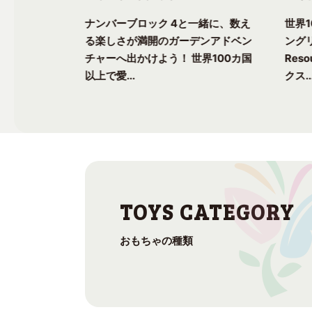
一緒に、楽し
ナンバーブロック 4と一緒に、数え
世界
ク気分を味わ
る楽しさが満開のガーデンアドベン
ングリ
上で愛される
チャーへ出かけよう！ 世界100カ国
Res
以上で愛...
クス..
おもちゃの種類