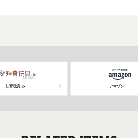
知育玩具.jp
アマゾン