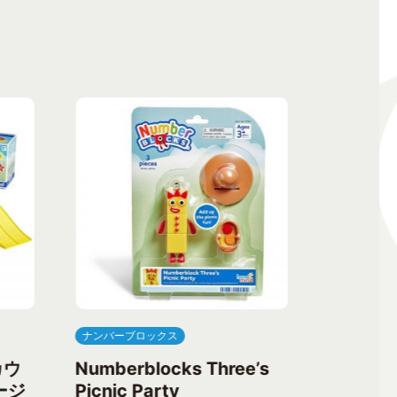
ナンバーブロックス
ナンバーブ
カウ
Numberblocks Three’s
Numberb
ージ
Picnic Party
Flower 