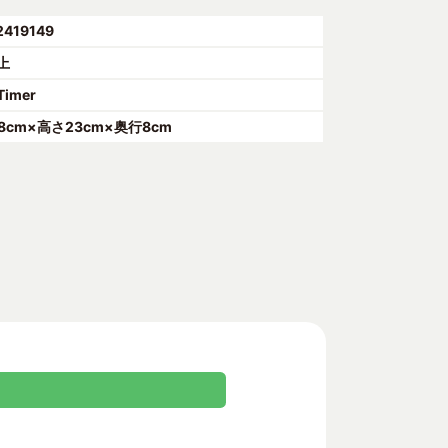
2419149
上
Timer
18cm×高さ23cm×奥行8cm