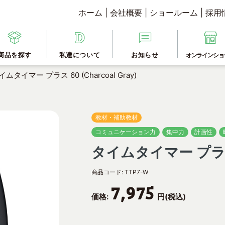
ホーム
|
会社概要
|
ショールーム
|
採用
商品を探す
私達について
お知らせ
オンラインショ
イムタイマー プラス 60 (Charcoal Gray)
教材・補助教材
コミュニケーション力
集中力
計画性
タイムタイマー プラス 60
商品コード:
TTP7-W
7,975
価格:
円(税込)