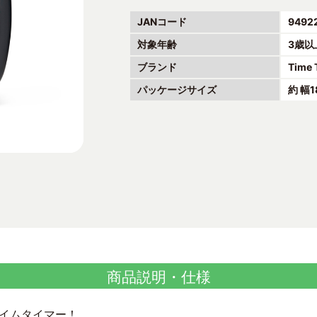
JANコード
9492
対象年齢
3歳以
ブランド
Time 
パッケージサイズ
約 幅
商品説明・仕様
イムタイマー！