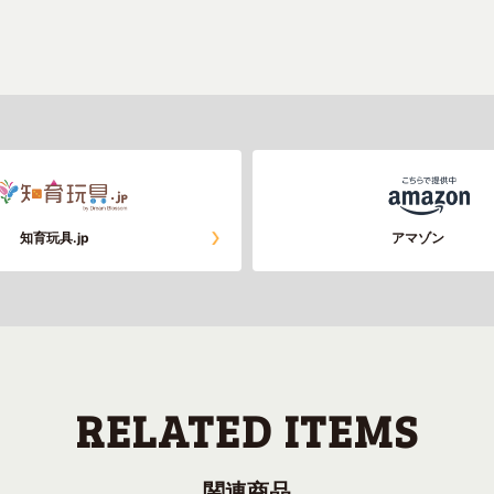
知育玩具.jp
アマゾン
関連商品