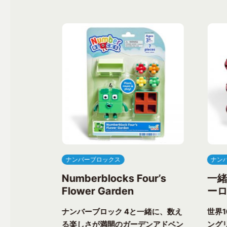
ナンバーブロックス
ナン
ree’s
Numberblocks Four’s
一
Flower Garden
ーロ
一緒に、楽し
ナンバーブロック 4と一緒に、数え
世界
ク気分を味わ
る楽しさが満開のガーデンアドベン
ングリ