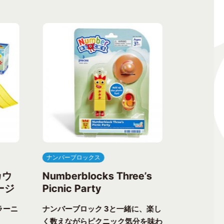
ナンバーブロックス
ナンバーブ
カウ
Numberblocks Three’s
Numberb
ージ
Picnic Party
Flower 
ラーニ
ナンバーブロック 3と一緒に、楽し
ナンバーブ
く数えながらピクニック気分を味わ
る楽しさが