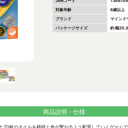
JANコード
736970
対象年齢
6歳以上
ブランド
マインド
パッケージサイズ
約 幅25.
商品説明・仕様
かれた70枚のタイルを模様と色が繋がるよう配置していくゲーム