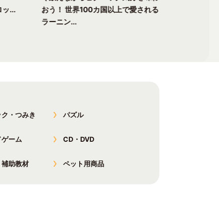
ッ...
おう！ 世界100カ国以上で愛される
チャーへ出
ラーニン...
以上で愛...
ック・つみき
パズル
ドゲーム
CD・DVD
・補助教材
ペット用商品