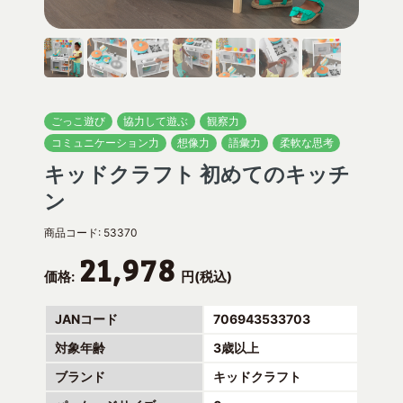
ごっこ遊び
協力して遊ぶ
観察力
コミュニケーション力
想像力
語彙力
柔軟な思考
キッドクラフト 初めてのキッチ
ン
商品コード:
53370
21,978
価格:
円(税込)
JANコード
706943533703
対象年齢
3歳以上
ブランド
キッドクラフト