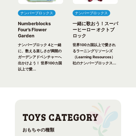
ナンバーブロックス
ナンバーブロックス
ナ
Numberblocks
一緒に歌おう！スーパ
ナ
arty
Four’s Flower
ーヒーロー オクトブ
カウ
Garden
ロック
ガ
一緒
ピク
ナンバーブロック 4と一緒
世界100カ国以上で愛され
世界
！ 世
に、数える楽しさが満開の
るラーニングリソーシズ
るラ
れる
ガーデンアドベンチャーへ
（Learning Resources）
(Lea
出かけよう！ 世界100カ国
社のナンバーブロックス...
のナ
以上で愛...
おもちゃの種類