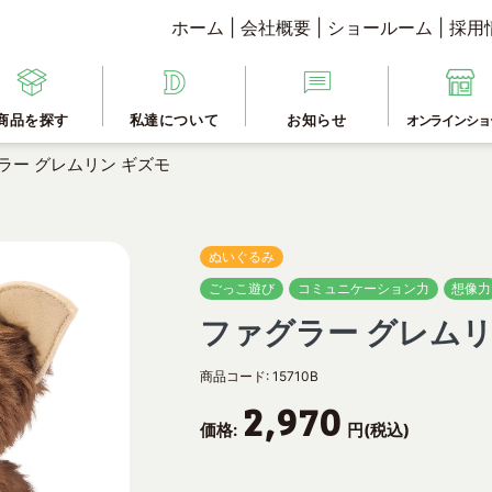
ホーム
|
会社概要
|
ショールーム
|
採用
商品を探す
私達について
お知らせ
オンラインショ
ラー グレムリン ギズモ
ぬいぐるみ
ごっこ遊び
コミュニケーション力
想像力
ファグラー グレムリ
商品コード:
15710B
2,970
価格:
円(税込)