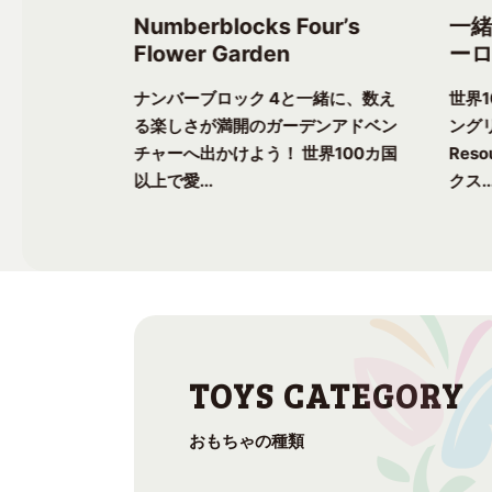
ree’s
Numberblocks Four’s
一
Flower Garden
ーロ
一緒に、楽し
ナンバーブロック 4と一緒に、数え
世界
ク気分を味わ
る楽しさが満開のガーデンアドベン
ングリ
上で愛される
チャーへ出かけよう！ 世界100カ国
Res
以上で愛...
クス..
おもちゃの種類