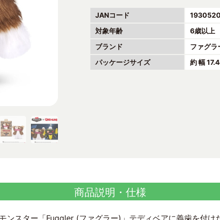
JANコード
193052
対象年齢
6歳以上
ブランド
ファグラ
パッケージサイズ
約 幅 17.
商品説明・仕様
ンスター「Fuggler (ファグラー)」テディベアに義歯を付