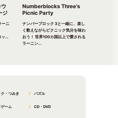
カウ
Numberblocks Three’s
Numberb
ージ
Picnic Party
Flower 
ラーニ
ナンバーブロック 3と一緒に、楽し
ナンバーブ
く数えながらピクニック気分を味わ
る楽しさが
ッ...
おう！ 世界100カ国以上で愛される
チャーへ出
ラーニン...
以上で愛...
ック・つみき
パズル
ドゲーム
CD・DVD