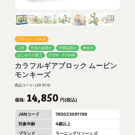
ブロック・つみき
工作
手先の器用さ
空間認識力
創造力
はじめての図工
STEM・STEAM
カラフルギアブロック ムービン
モンキーズ
商品コード:
LER 9119
14,850
価格:
円(税込)
JANコード
765023091199
対象年齢
4歳以上
ブランド
ラーニングリソーシズ