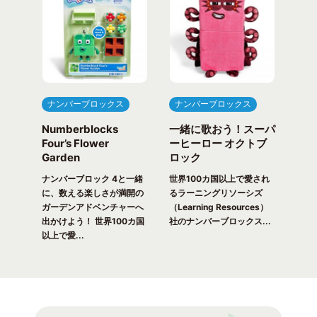
ナンバーブロックス
ナンバーブロックス
ナ
Numberblocks
一緒に歌おう！スーパ
ナ
arty
Four’s Flower
ーヒーロー オクトブ
カウ
Garden
ロック
ガ
一緒
ピク
ナンバーブロック 4と一緒
世界100カ国以上で愛され
世界
！ 世
に、数える楽しさが満開の
るラーニングリソーシズ
るラ
れる
ガーデンアドベンチャーへ
（Learning Resources）
(Lea
出かけよう！ 世界100カ国
社のナンバーブロックス...
のナ
以上で愛...