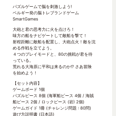
パズルゲームで脳を刺激しよう!
ベルギー発の脳トレブランドゲーム
SmartGames
大砲と君の思考力に火を点けろ！
味方の船をナビゲートして敵船を撃て！
射程距離に敵船を配置し、大砲点火！敵を沈
める作戦を立てよう。
４つのプレイモードと、80の挑戦が君を待
っている。
荒れる大海原に平和は来るのか!? さあ冒険
を始めよう！
【セット内容】
ゲームボード 1個
パズルピース 8個 (海軍船ピース 4個 / 海賊
船ピース 2個 / ロックピース (岩) 2個)
ゲームガイド 1冊 (チャレンジ問題 : 80問)
遊び方説明書 (日本語)