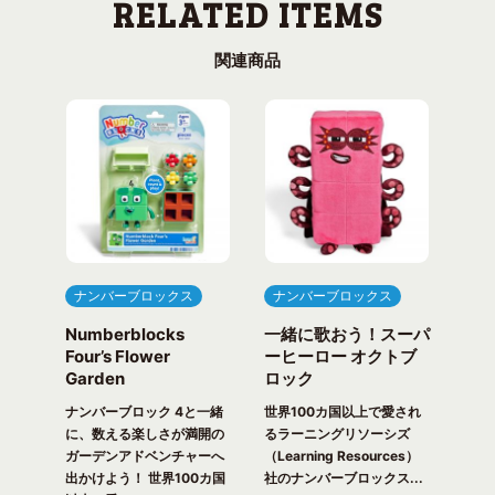
関連商品
ナンバーブロックス
ナンバーブロックス
ナ
Numberblocks
一緒に歌おう！スーパ
ナ
arty
Four’s Flower
ーヒーロー オクトブ
カウ
Garden
ロック
ガ
一緒
ピク
ナンバーブロック 4と一緒
世界100カ国以上で愛され
世界
！ 世
に、数える楽しさが満開の
るラーニングリソーシズ
るラ
れる
ガーデンアドベンチャーへ
（Learning Resources）
(Lea
出かけよう！ 世界100カ国
社のナンバーブロックス...
のナ