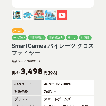
パズル
一人遊び
空間認識力
問題解決力
集中力
計画性
SmartGames パイレーツ クロス
ファイヤー
商品コード:
SG094JP
3,498
価格:
円(税込)
JANコード
4573205123929
対象年齢
7歳以上
ブランド
スマートゲームズ