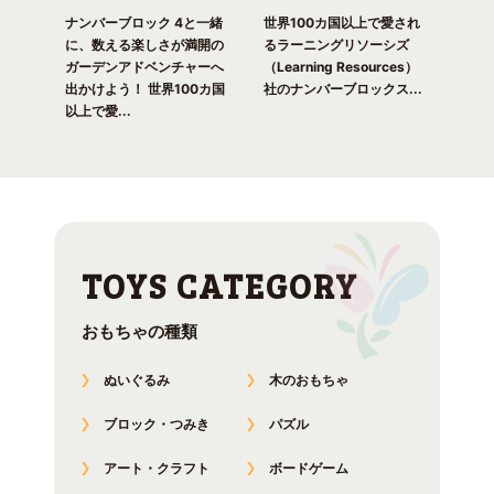
一緒
ピク
ナンバーブロック 4と一緒
世界100カ国以上で愛され
世界
！ 世
に、数える楽しさが満開の
るラーニングリソーシズ
るラ
れる
ガーデンアドベンチャーへ
（Learning Resources）
(Lea
出かけよう！ 世界100カ国
社のナンバーブロックス...
のナ
以上で愛...
おもちゃの種類
ぬいぐるみ
木のおもちゃ
ブロック・つみき
パズル
アート・クラフト
ボードゲーム