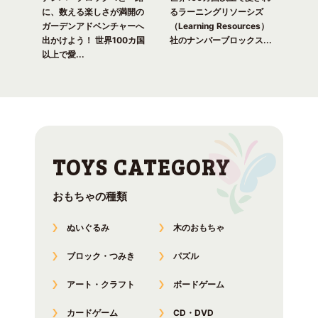
！ 世
に、数える楽しさが満開の
るラーニングリソーシズ
るラ
れる
ガーデンアドベンチャーへ
（Learning Resources）
(Lea
出かけよう！ 世界100カ国
社のナンバーブロックス...
のナ
以上で愛...
おもちゃの種類
ぬいぐるみ
木のおもちゃ
ブロック・つみき
パズル
アート・クラフト
ボードゲーム
カードゲーム
CD・DVD