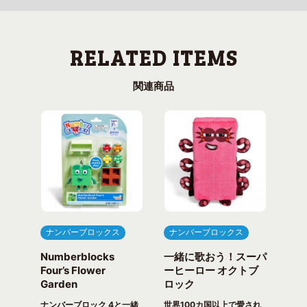
関連商品
ナンバーブロックス
ナンバーブロックス
ナ
Numberblocks
一緒に歌おう！スーパ
ナ
arty
Four’s Flower
ーヒーロー オクトブ
カウ
Garden
ロック
ガ
一緒
ピク
ナンバーブロック 4と一緒
世界100カ国以上で愛され
世界