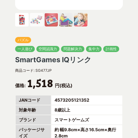
パズル
一人遊び
空間認識力
問題解決力
集中力
計画性
SmartGames IQリンク
商品コード:
SG477JP
1,518
価格:
円(税込)
JANコード
4573205121352
対象年齢
8歳以上
ブランド
スマートゲームズ
パッケージサ
約 幅9.8cm×高さ16.5cm×奥行
イズ
2.8cm