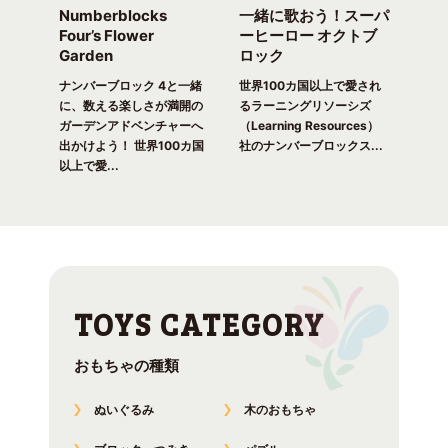
Numberblocks
一緒に歌おう！スーパ
ナ
arty
Four’s Flower
ーヒーロー オクトブ
カウ
Garden
ロック
ガ
一緒
ピク
ナンバーブロック 4と一緒
世界100カ国以上で愛され
世界
！ 世
に、数える楽しさが満開の
るラーニングリソーシズ
るラ
れる
ガーデンアドベンチャーへ
（Learning Resources）
(Lea
出かけよう！ 世界100カ国
社のナンバーブロックス...
のナ
以上で愛...
おもちゃの種類
ぬいぐるみ
木のおもちゃ